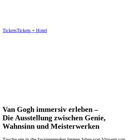
Berlin
Van Gogh ganz nah
Eine 360°-Reise durch Kunst, Wahnsinn und
Wunder.
Endet bald - jetzt Tickets sichern!
Tickets
Tickets + Hotel
Tauche in
Van Goghs Welt ein
360° Kunst
erleben
Kunst trifft
Technologie & Emotion
Van Gogh immersiv erleben –
Die Ausstellung zwischen Genie,
Wahnsinn und Meisterwerken
Tauche ein in die faszinierenden letzten Jahre von Vincent van